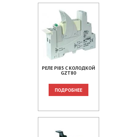
PЕЛЕ PI85 C КOЛOДКOЙ
GZT80
ПОДРОБНЕЕ