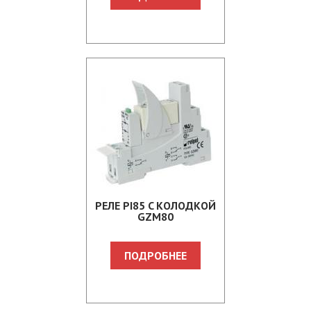
PЕЛЕ PI85 C КOЛOДКOЙ
GZM80
ПОДРОБНЕЕ