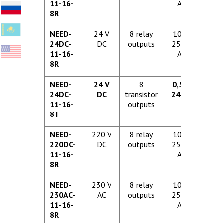
11-16-
AC
8R
NEED-
24 V
8 relay
10 A/
24DC-
DC
outputs
250 V
11-16-
AC
8R
NEED-
24 V
8
0,5 A/
24DC-
DC
transistor
24 DC
11-16-
outputs
8T
NEED-
220 V
8 relay
10 A/
220DC-
DC
outputs
250 V
11-16-
AC
8R
NEED-
230 V
8 relay
10 A/
230AC-
AC
outputs
250 V
11-16-
AC
8R