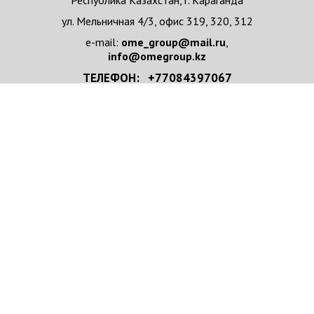
Республика Казахстан, г. Караганда
ул. Мельничная 4/3, офис 319, 320, 312
e-mail:
ome_group@mail.ru
,
info@omegroup.kz
ТЕЛЕФОН: +77084397067
+77084397067 WhatsApp
НАПИСАТЬ НАМ
Имя/Организация
*
e-mail
*
Телефон
*
Ваше сообщение
*