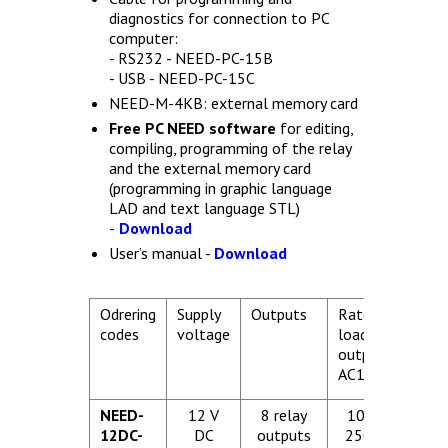
diagnostics for connection to PC
computer:
- RS232 - NEED-PC-15B
- USB - NEED-PC-15C
NEED-M-4KB: external memory card
Free PC NEED software
for editing,
compiling, programming of the relay
and the external memory card
(programming in graphic language
LAD and text language STL)
-
Download
User’s manual -
Download
Odrering
Supply
Outputs
Rated
codes
voltage
load
outputs
AC1
NEED-
12 V
8 relay
10 A/
12DC-
DC
outputs
250 V